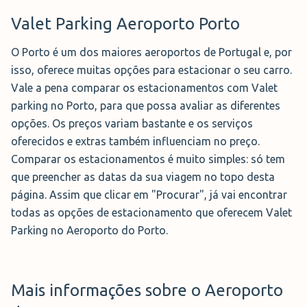
Aberto e vigiado 24h
, o Boeing
Valet Parking Aeroporto Porto
Park Valet garante a
segurança e
comodidade
dos viajantes através
O Porto é um dos maiores aeroportos de Portugal e, por
do estacionamento com Serviço
isso, oferece muitas opções para estacionar o seu carro.
de Valet. A apenas
2 minutos do
Vale a pena comparar os estacionamentos com Valet
aeroporto
, pode escolher entre deixar o seu carro
parking no Porto, para que possa avaliar as diferentes
estacionado num
parque coberto ou descoberto.
opções. Os preços variam bastante e os serviços
oferecidos e extras também influenciam no preço.
Reserva Ahora →
Comparar os estacionamentos é muito simples: só tem
que preencher as datas da sua viagem no topo desta
página. Assim que clicar em "Procurar", já vai encontrar
todas as opções de estacionamento que oferecem Valet
Parking no Aeroporto do Porto.
Mais informações sobre o Aeroporto