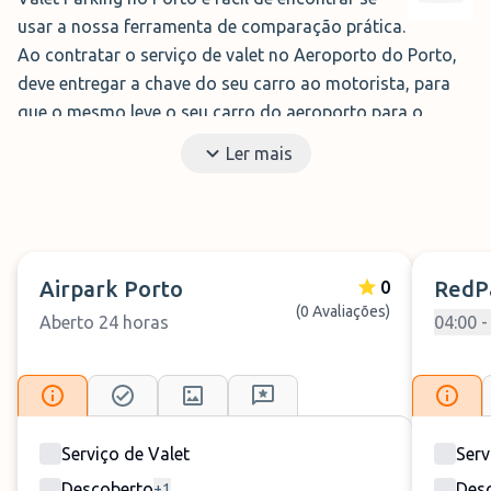
usar a nossa ferramenta de comparação prática.
Ao contratar o serviço de valet no Aeroporto do Porto,
deve entregar a chave do seu carro ao motorista, para
que o mesmo leve o seu carro do aeroporto para o
estacionamento. Fique a saber tudo o que precisa sobre
Ler mais
as opções de estacionamento disponíveis com Valet
Parking mais abaixo.
Deluxe Park Valet
Airpark Porto
RedP
0
O
Deluxe Park (Valet)
é uma
(0 Avaliações)
Aberto 24 horas
04:00 -
excelente opção de
estacionamento de qualidade a
preços baixos para quem viaja a
partir do Aeroporto do Porto.
Aberto e vigiado 24 horas
e muito próximo do
Serviço de Valet
Serv
aeroporto, o Deluxe Park disponibiliza um
serviço de
Descoberto
Des
+
1