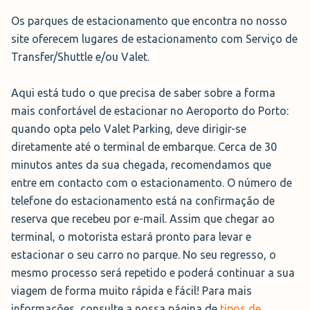
Os parques de estacionamento que encontra no nosso
Reserva Ahora →
site oferecem lugares de estacionamento com Serviço de
Transfer/Shuttle e/ou Valet.
Izi Park Valet
Aqui está tudo o que precisa de saber sobre a forma
Aberto e vigiado 24h
durante o
mais confortável de estacionar no Aeroporto do Porto:
ano inteiro, o
Izi Park
fica a
quando opta pelo Valet Parking, deve dirigir-se
apenas 3 minutos do Aeroporto
diretamente até o terminal de embarque. Cerca de 30
do Porto - mas nem tem que se
minutos antes da sua chegada, recomendamos que
preocupar com esse desvio, pois
entre em contacto com o estacionamento. O número de
com o
Serviço de Valet Parking
do Izi Park pode deixar
telefone do estacionamento está na confirmação de
o seu carro diretamente no terminal, onde um motorista
reserva que recebeu por e-mail. Assim que chegar ao
o vai apanhar e estacionar por si. O Izi Park oferece
terminal, o motorista estará pronto para levar e
lugares não cobertos
e pode contratar a
limpeza do
estacionar o seu carro no parque. No seu regresso, o
seu automóvel
enquanto viaja. Se o seu
carro for
mesmo processo será repetido e poderá continuar a sua
elétrico,
também o poderá carregar no estacionamento.
viagem de forma muito rápida e fácil! Para mais
informações, consulte a nossa página de
tipos de