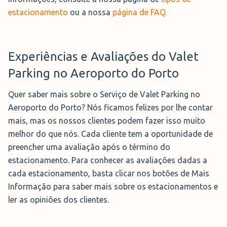
Reserva Ahora →
estacionamento
ou a nossa
página de FAQ.
Prime Park Valet
Experiências e Avaliações do Valet
Com
lugares cobertos e
Parking no Aeroporto do Porto
descobertos
à sua escolha, o
Prime Park com Serviço de Valet
Quer saber mais sobre o Serviço de Valet Parking no
Parking está situado muito perto
Aeroporto do Porto? Nós ficamos felizes por lhe contar
do Aeroporto do Porto.
Aberto 24
mais, mas os nossos clientes podem fazer isso muito
horas
, este parque é
vigiado de forma permanente
por
melhor do que nós. Cada cliente tem a oportunidade de
CCTV. Também está disponível
carregamento para
preencher uma avaliação após o término do
carros elétricos
, caso precise desse serviço.
estacionamento. Para conhecer as avaliações dadas a
cada estacionamento, basta clicar nos botões de Mais
Reserva Ahora →
Informação para saber mais sobre os estacionamentos e
ler as opiniões dos clientes.
Boeing Park Valet