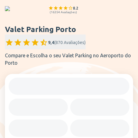
8.2
(
16354
Avaliações
)
Valet Parking Porto
9,4
(
870
Avaliações
)
Compare e Escolha o seu Valet Parking no Aeroporto do
Porto