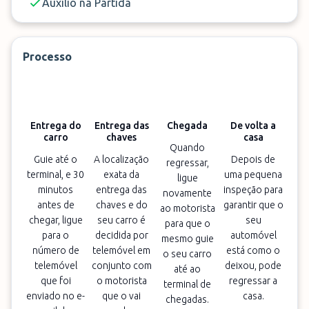
Auxílio na Partida
Processo
Entrega do
Entrega das
Chegada
De volta a
carro
chaves
casa
Quando
Guie até o
A localização
Depois de
regressar,
terminal, e 30
exata da
uma pequena
ligue
minutos
entrega das
inspeção para
novamente
antes de
chaves e do
garantir que o
ao motorista
chegar, ligue
seu carro é
seu
para que o
para o
decidida por
automóvel
mesmo guie
número de
telemóvel em
está como o
o seu carro
telemóvel
conjunto com
deixou, pode
até ao
que foi
o motorista
regressar a
terminal de
enviado no e-
que o vai
casa.
chegadas.