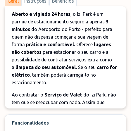
Geral
Instruções
Benefícios
Aberto e vigiado 24 horas
, o Izi Park é um
parque de estacionamento seguro a apenas
3
minutos
do Aeroporto do Porto - perfeito para
quem não dispensa começar a sua viagem de
forma
prática e confortável.
Oferece
lugares
não cobertos
para estacionar o seu carro e a
possibilidade de contratar serviços extra como
a
limpeza do seu automóvel.
Se o seu
carro for
elétrico
, também poderá carregá-lo no
estacionamento.
Ao contratar o
Serviço de Valet
do Izi Park, não
tem que se preocupar com nada. Assim que
chegar ao terminal do aeroporto, um motorista
profissional do parque estará à sua espera para
Funcionalidades
levar o seu carro para o parque de