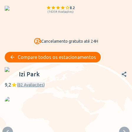
8.2
(
16354
Avaliações
)
Cancelamento gratuito até 24H
Compare todos os estacionamentos
Izi Park
Izi Park
9,2
(
82
Avaliações
)