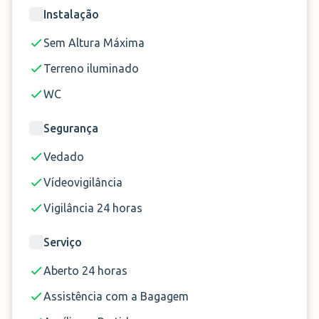
estacionamento. Assim que voltar da sua viagem,
Instalação
o motorista estará à sua espera em frente ao
terminal com o seu carro, para que possa seguir
Sem Altura Máxima
viagem tranquilamente.
Terreno iluminado
WC
Segurança
Vedado
Vídeovigilância
Vigilância 24 horas
Serviço
Aberto 24 horas
Assistência com a Bagagem