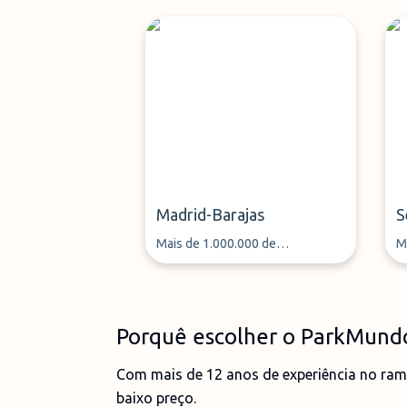
Madrid-Barajas
S
Mais de 1.000.000 de
M
passageiros aéreos estacionaram
p
o seu carro através da
o
ParkMundo desde 2013
P
Porquê escolher o ParkMund
Com mais de 12 anos de experiência no ram
baixo preço.