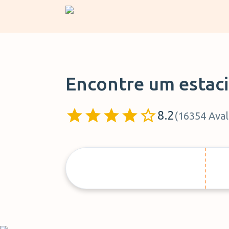
Encontre um estac
8.2
(
16354
Aval