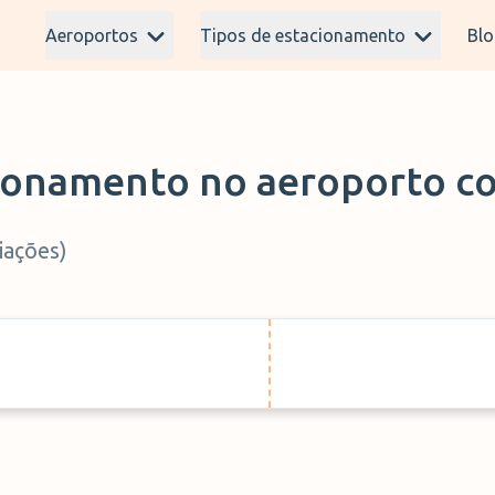
Aeroportos
Tipos de estacionamento
Blo
ionamento no aeroporto c
iações
)