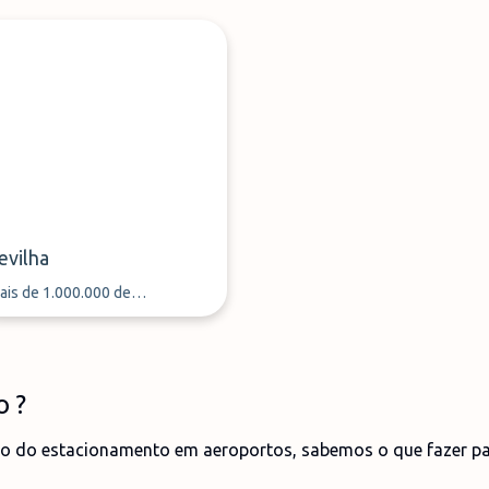
evilha
ais de 1.000.000 de
assageiros aéreos estacionaram
 seu carro através da
arkMundo desde 2013
o ?
o do estacionamento em aeroportos, sabemos o que fazer pa