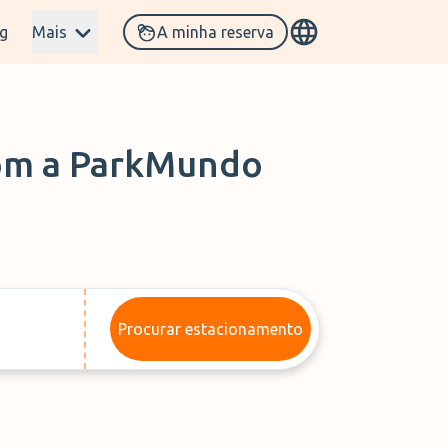
g
Mais
A minha reserva
om a
ParkMundo
Procurar estacionamento