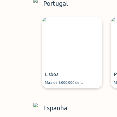
Portugal
Lisboa
P
Mais de 1.000.000 de
M
passageiros aéreos estacionaram
p
o seu carro através da
o
ParkMundo desde 2013
P
Espanha