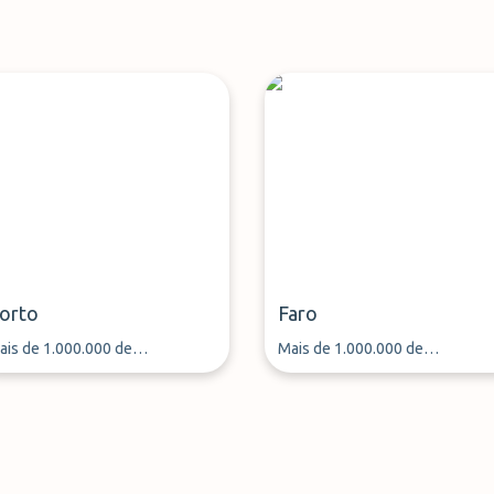
orto
Faro
ais de 1.000.000 de
Mais de 1.000.000 de
assageiros aéreos estacionaram
passageiros aéreos estacionar
 seu carro através da
o seu carro através da
arkMundo desde 2013
ParkMundo desde 2013