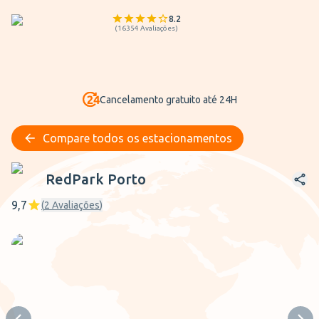
8.2
(
16354
Avaliações
)
Cancelamento gratuito até 24H
Compare todos os estacionamentos
RedPark Porto
RedPark Porto
9,7
(
2
Avaliações
)