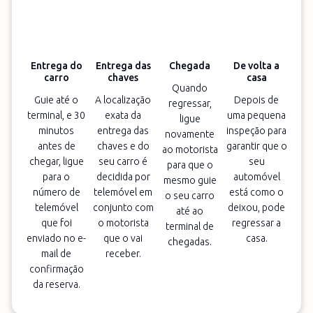
Entrega do
Entrega das
Chegada
De volta a
carro
chaves
casa
Quando
Guie até o
A localização
Depois de
regressar,
terminal, e 30
exata da
uma pequena
ligue
minutos
entrega das
inspeção para
novamente
antes de
chaves e do
garantir que o
ao motorista
chegar, ligue
seu carro é
seu
para que o
para o
decidida por
automóvel
mesmo guie
número de
telemóvel em
está como o
o seu carro
telemóvel
conjunto com
deixou, pode
até ao
que foi
o motorista
regressar a
terminal de
enviado no e-
que o vai
casa.
chegadas.
mail de
receber.
confirmação
da reserva.