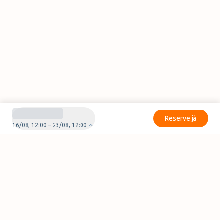
Reserve já
16/08, 12:00 – 23/08, 12:00
Tem dúvidas ou problemas com a sua reserva?
Contate-nos