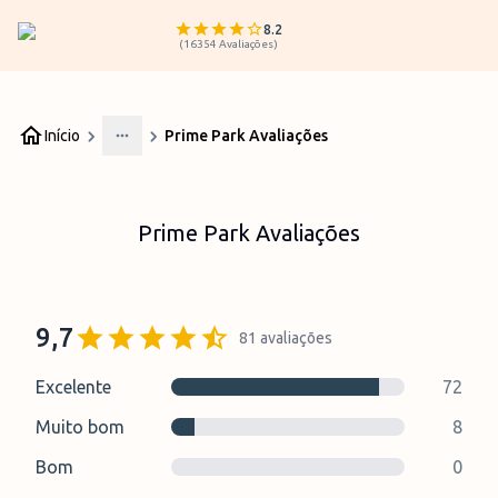
8.2
(
16354
Avaliações
)
Início
Prime Park Avaliações
More
Prime Park Avaliações
9,7
81
avaliações
Excelente
72
Muito bom
8
Bom
0