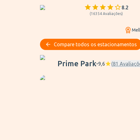
8.2
(
16354
Avaliações
)
Mel
Compare todos os estacionamentos
Prime Park
Prime Park
•
9,6
(
81
Avaliaçõ