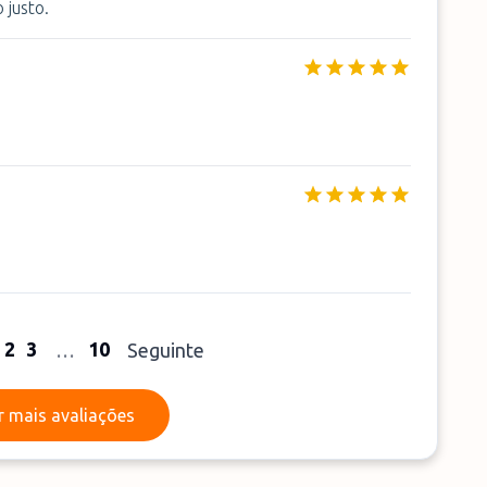
 justo.
2
3
10
…
Seguinte
Ler mais avaliações
r mais avaliações