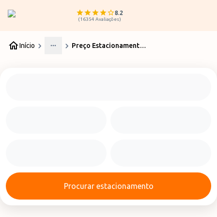
8.2
(
16354
Avaliações
)
Início
Preço Estacionamento Aeroporto Sevilha
More
Procurar estacionamento