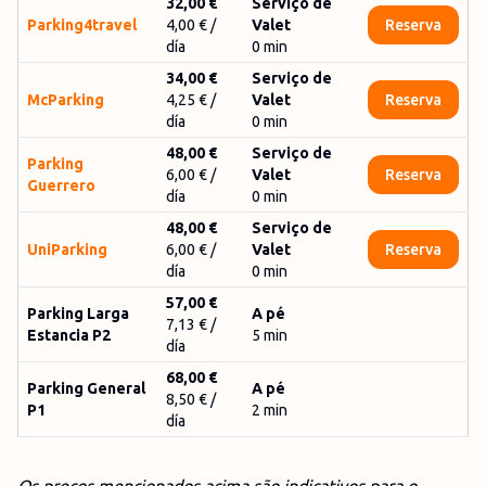
32,00 €
Serviço de
Parking4travel
4,00 €
/
Valet
Reserva
día
0
min
34,00 €
Serviço de
McParking
4,25 €
/
Valet
Reserva
día
0
min
48,00 €
Serviço de
Parking
6,00 €
/
Valet
Reserva
Guerrero
día
0
min
48,00 €
Serviço de
UniParking
6,00 €
/
Valet
Reserva
día
0
min
57,00 €
Parking Larga
A pé
7,13 € /
Estancia P2
5 min
día
68,00 €
Parking General
A pé
8,50 € /
P1
2 min
día