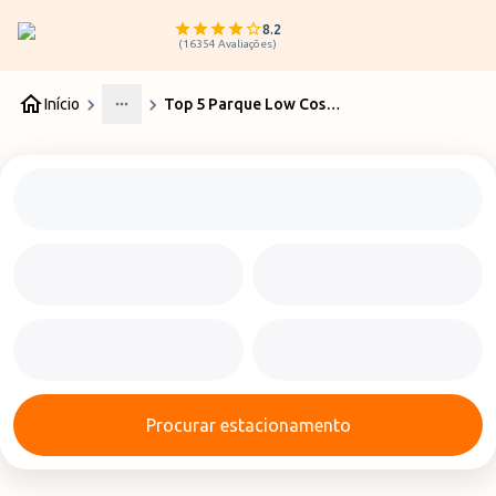
8.2
(
16354
Avaliações
)
Início
Top 5 Parque Low Cost Aeroporto Sevilha
More
Procurar estacionamento