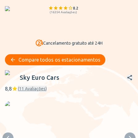
8.2
(
16354
Avaliações
)
Cancelamento gratuito até 24H
Compare todos os estacionamentos
Sky Euro Cars
Sky Euro Cars
8,8
(
11
Avaliações
)