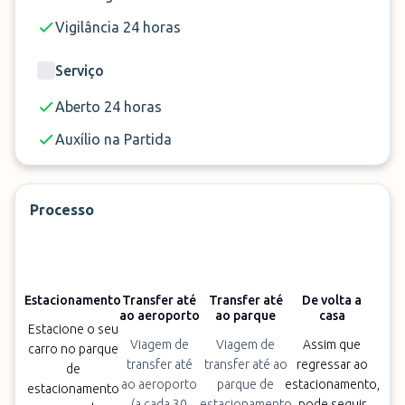
Vigilância 24 horas
Serviço
Aberto 24 horas
Auxílio na Partida
Processo
Estacionamento
Transfer até
Transfer até
De volta a
ao aeroporto
ao parque
casa
Estacione o seu
Viagem de
Viagem de
Assim que
carro no parque
transfer até
transfer até ao
regressar ao
de
ao aeroporto
parque de
estacionamento,
estacionamento
(a cada 30
estacionamento
pode seguir