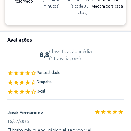
reservado
minutos)
(a cada 30
viagem para casa
minutos)
Avaliações
Classificação média
8,8
(
11 avaliações
)
Pontualidade
Simpatia
local
José Fernández
16/07/2025
El trato miy bueno, rápido el servicio y el