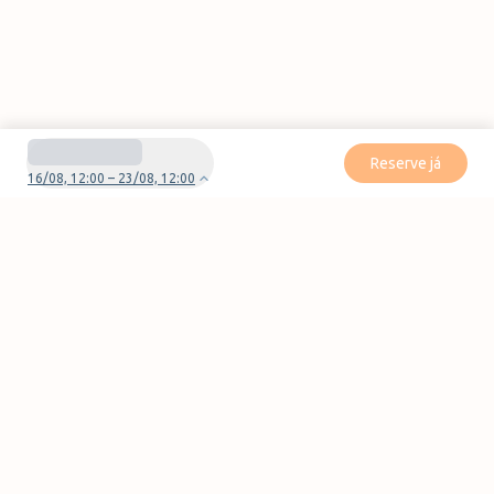
Reserve já
16/08, 12:00 – 23/08, 12:00
Tem dúvidas ou problemas com a sua reserva?
Contate-nos