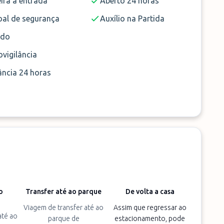
ira à entrada
Aberto 24 horas
oal de segurança
Auxílio na Partida
ado
vigilância
ância 24 horas
o
Transfer até ao parque
De volta a casa
Viagem de transfer até ao
Assim que regressar ao
até ao
parque de
estacionamento, pode