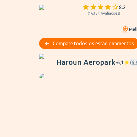
8.2
(
16354
Avaliações
)
Mel
Compare todos os estacionamentos
Haroun Aeropark
Haroun Aeropark
•
6,1
(
6