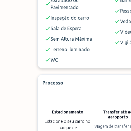
Asfaltado ou
Barre
Pavimentado
Pess
Inspeção do carro
Ved
Sala de Espera
Vídeo
Sem Altura Máxima
Vigil
Terreno iluminado
WC
Processo
Estacionamento
Transfer até a
aeroporto
Estacione o seu carro no
Viagem de transfer 
parque de