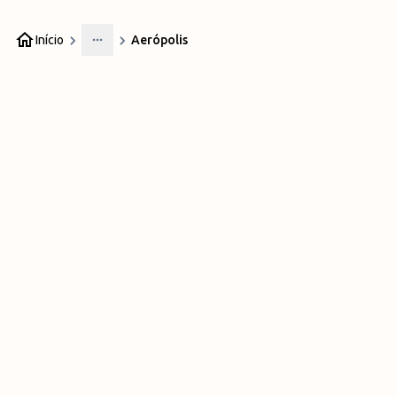
Início
Aerópolis
More