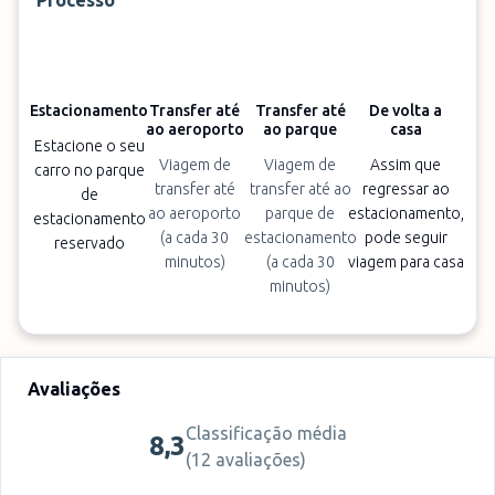
Processo
Estacionamento
Transfer até
Transfer até
De volta a
ao aeroporto
ao parque
casa
Estacione o seu
Viagem de
Viagem de
Assim que
carro no parque
transfer até
transfer até ao
regressar ao
de
ao aeroporto
parque de
estacionamento,
estacionamento
(a cada 30
estacionamento
pode seguir
reservado
minutos)
(a cada 30
viagem para casa
minutos)
Avaliações
Classificação média
8,3
(
12 avaliações
)