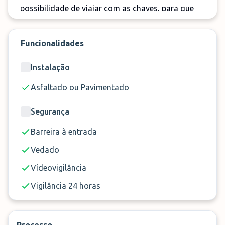
possibilidade de viajar com as chaves, para que
você tenha a certeza de que ninguém moverá seu
carro na sua ausência.Não procure mais e reserve
Funcionalidades
seu lugar no estacionamento da Aerópolis em
Sevilha!
Instalação
Asfaltado ou Pavimentado
Segurança
Serviço
Shuttle
Barreira à entrada
Distância
5 Minutos
Horário
24 horas
Vedado
Entrega das chaves
Si
Vídeovigilância
Vigilância 24 horas