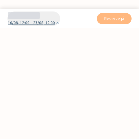
Reserve já
16/08, 12:00 – 23/08, 12:00
Tem dúvidas ou problemas com a sua reserva?
Contate-nos
Pages
Contactos