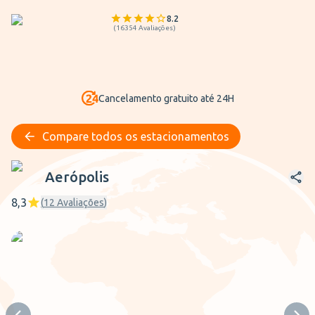
8.2
(
16354
Avaliações
)
Cancelamento gratuito até 24H
Compare todos os estacionamentos
Aerópolis
Aerópolis
8,3
(
12
Avaliações
)