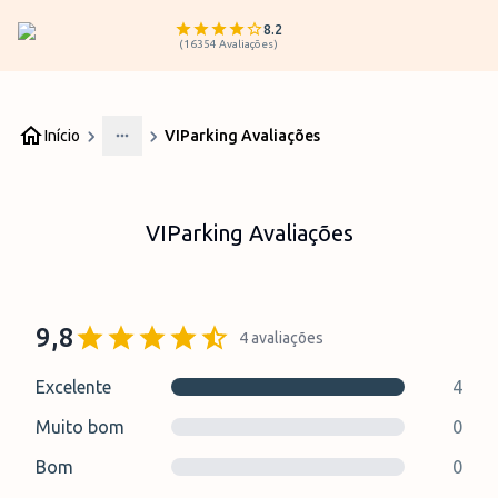
8.2
(
16354
Avaliações
)
Início
VIParking Avaliações
More
VIParking Avaliações
9,8
4
avaliações
Excelente
4
Muito bom
0
Bom
0