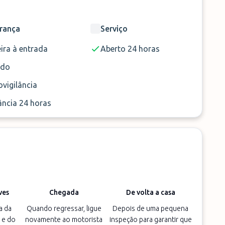
rança
Serviço
ira à entrada
Aberto 24 horas
ado
vigilância
ância 24 horas
ves
Chegada
De volta a casa
a da
Quando regressar, ligue
Depois de uma pequena
 e do
novamente ao motorista
inspeção para garantir que