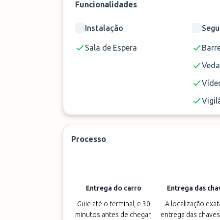
Funcionalidades
Instalação
Segu
Sala de Espera
Barre
Ved
Vídeo
Vigil
Processo
Entrega do carro
Entrega das cha
Guie até o terminal, e 30
A localização exat
minutos antes de chegar,
entrega das chaves