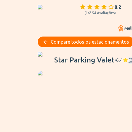
8.2
(
16354
Avaliações
)
Mel
Compare todos os estacionamentos
Star Parking Valet
Star Parking Valet
•
6,4
(