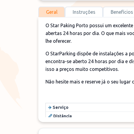
Geral
Instruções
Benefícios
O Star Paking Porto possui um excelent
abertas 24 horas por dia. O que mais vo
lhe oferecer.
O StarParking dispõe de instalações a 
encontra-se aberto 24 horas por dia e 
isso a preços muito competitivos.
Não hesite mais e reserve já o seu lugar
✈️
Serviço
📏
Distância
🕓
Horário
🔑 Entrega d
as chaves