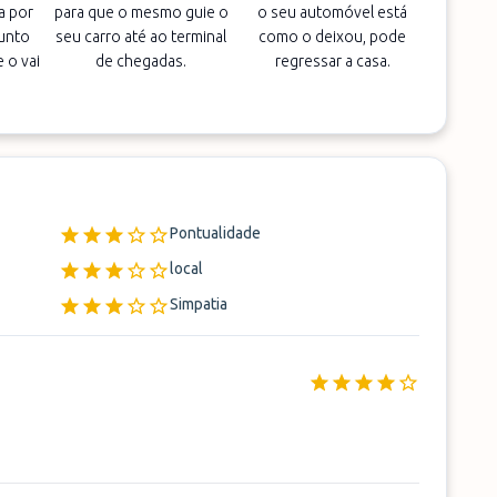
a por
para que o mesmo guie o
o seu automóvel está
unto
seu carro até ao terminal
como o deixou, pode
 o vai
de chegadas.
regressar a casa.
Pontualidade
local
Simpatia