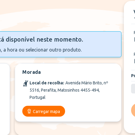
+
2
Mais
tá disponível neste momento.
a, a hora ou selecionar outro produto.
Morada
P
Local de recolha:
Avenida Mário Brito, nº
5516, Perafita, Matosinhos 4455-494,
Portugal
Carregar mapa