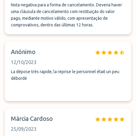
custos. Já marquei muitas vezes serviço vallet com outras
Nota negativa para a forma de cancelamento. Deveria haver
empresas e sempre correu muito bem, com esta a
uma cláusula de cancelamento com restituição do valor
pago, mediante motivo válido, com apresentação de
experiência foi muito má. Não aconselho nada.
comprovativos, dentro das últimas 12 horas.
Anónimo
12/10/2023
La dépose très rapide, la reprise le personnel était un peu
débordé
Márcia Cardoso
25/09/2023