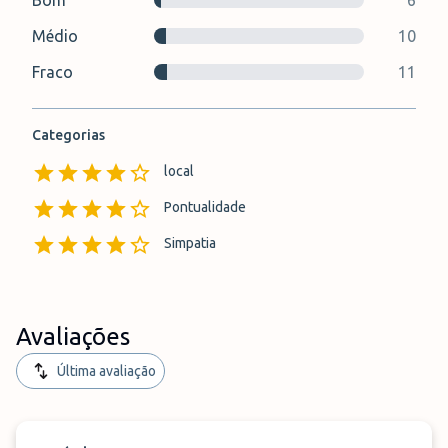
Bom
6
Médio
10
Fraco
11
Categorias
local
Pontualidade
Simpatia
Avaliações
Última avaliação