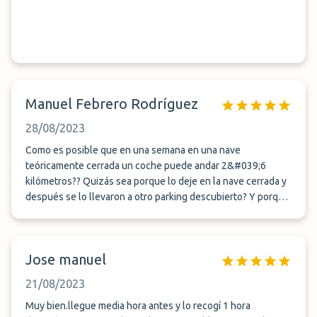
Manuel Febrero Rodríguez
28/08/2023
Como es posible que en una semana en una nave
teóricamente cerrada un coche puede andar 2&#039;6
kilómetros?? Quizás sea porque lo deje en la nave cerrada y
después se lo llevaron a otro parking descubierto? Y porque
an tenido que lavar el coche, que cuando lo recogí aun
estaba algo mojado? Porque estubo en un parking de tierra y
se ensucio?
Jose manuel
21/08/2023
Muy bien.llegue media hora antes y lo recogí 1 hora