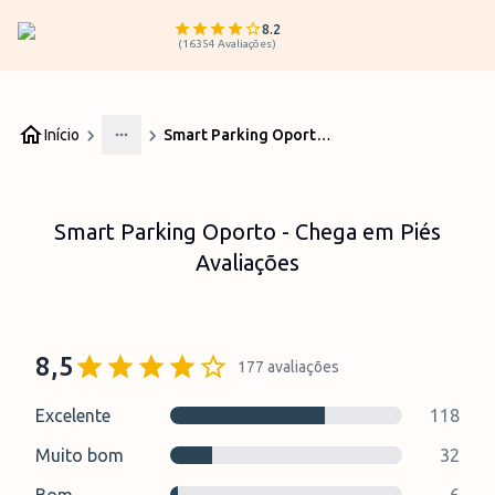
8.2
(
16354
Avaliações
)
Início
Smart Parking Oporto - Chega em Piés Avaliações
More
Smart Parking Oporto - Chega em Piés
Avaliações
8,5
177
avaliações
Excelente
118
Muito bom
32