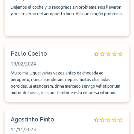
Dejamos el coche y lo recogimos sin problema. Nos llevaron
y nos trajeron del aeropuerto bien. Así que ningún problema
Paulo Coelho
19/02/2024
Muito má. Liguei varias vezes antes da chegada ao
aeroporto, nunca atenderam. depois muitas chamadas
perdidas, lá atenderam, tinha marcado serviço vallet por um
motor de busca, mas por telefone esta empresa informou
que não disponha desse serviço (então qual o motivo de ter
que ligar com 30 minutos de antecedência) e que tinha que
deixar o carro no estacionamento deles sem serviço de
Agostinho Pinto
shuttle, as informações sobre o locar forma muito
imprecisas, e não consegui descobrir o local, tendo que
11/11/2023
estacionar num parque do aeroporto, suportando mais