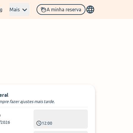
g
Mais
A minha reserva
eral
pre fazer ajustes mais tarde.
/2026
12:00