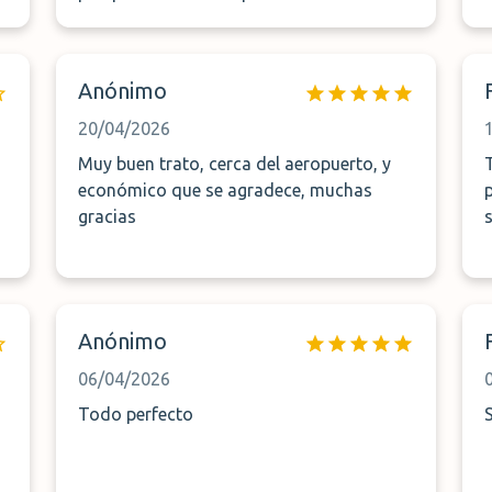
aeropuerto en nuestro caso tardó unos
20 minutos en aparecer. La recogida
coincidió bien al coincidir con otros
Anónimo
vuelos la lanzadera estaba esperándonos
con otros pasajeros. Muy amable el
20/04/2026
personal.
Muy buen trato, cerca del aeropuerto, y
económico que se agradece, muchas
gracias
Anónimo
06/04/2026
Todo perfecto