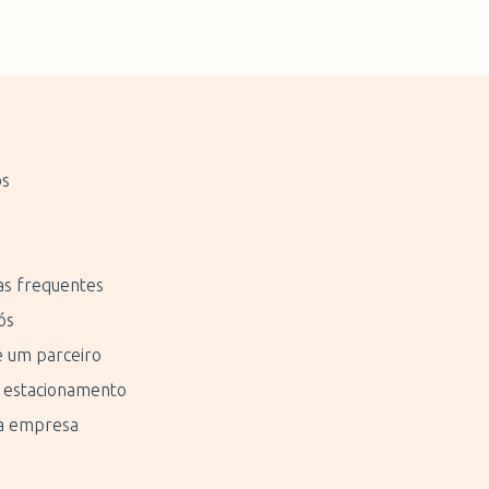
os
as frequentes
ós
 um parceiro
 estacionamento
a empresa