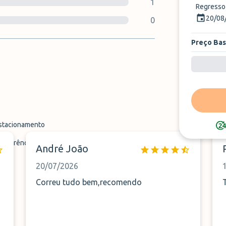
1
Regresso
20/08
0
Preço Ba
estacionamento
ansferência
André João
20/07/2026
Correu tudo bem,recomendo