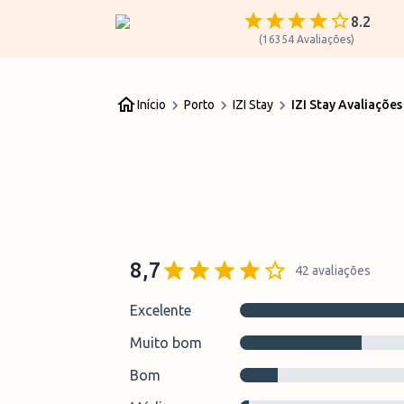
8.2
(
16354
Avaliações
)
Início
Porto
IZI Stay
IZI Stay Avaliações
8,7
42
avaliações
Excelente
Muito bom
Bom