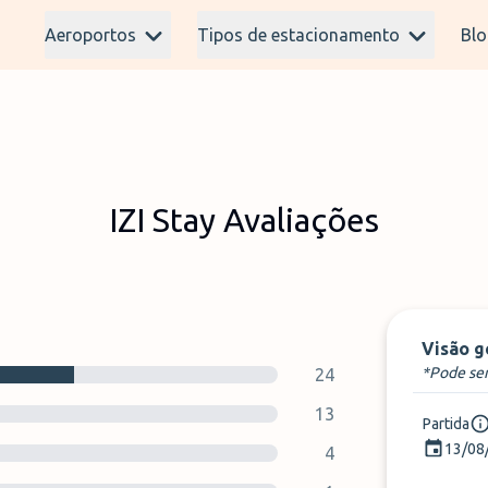
Aeroportos
Tipos de estacionamento
Blo
IZI Stay Avaliações
Visão g
*Pode sem
24
13
Partida
13/08
4