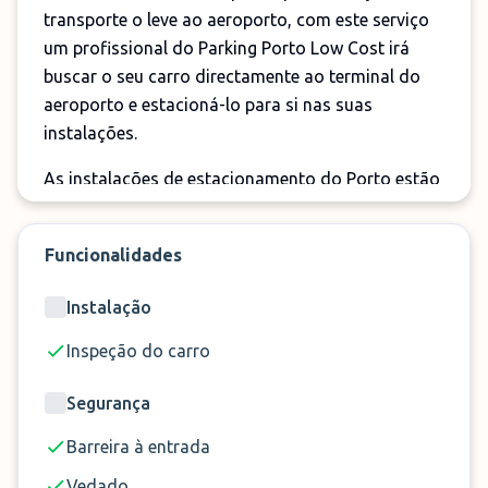
transporte o leve ao aeroporto, com este serviço
um profissional do Parking Porto Low Cost irá
buscar o seu carro directamente ao terminal do
aeroporto e estacioná-lo para si nas suas
instalações.
As instalações de estacionamento do Porto estão
localizadas a apenas 1,2 km de distância e estão
abertas 24 horas por dia. Não se preocupe com
Funcionalidades
horários inconvenientes ou possíveis atrasos, uma
vez que oferece 4 horas de tolerância no seu
Instalação
regresso. Sem dúvida, esta é a sua escolha para o
estacionamento no aeroporto do Porto
.
Inspeção do carro
Segurança
✈️
Serviçio
Valet
Barreira à entrada
📏
Distância
<1 Minuto
Vedado