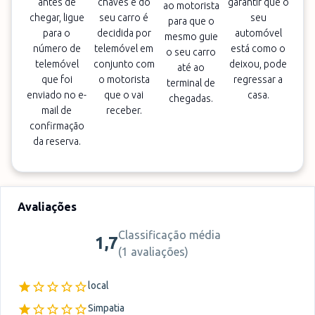
antes de
chaves e do
garantir que o
ao motorista
chegar, ligue
seu carro é
seu
para que o
para o
decidida por
automóvel
mesmo guie
número de
telemóvel em
está como o
o seu carro
telemóvel
conjunto com
deixou, pode
até ao
que foi
o motorista
regressar a
terminal de
enviado no e-
que o vai
casa.
chegadas.
mail de
receber.
confirmação
da reserva.
Avaliações
Classificação média
1,7
(
1 avaliações
)
local
Simpatia