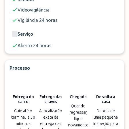
🕓
Horário
24h
Vídeovigilância
🔑 Entrega das chaves
Si
Vigilância 24 horas
Serviço
Aberto 24 horas
Processo
Entrega do
Entrega das
Chegada
De volta a
carro
chaves
casa
Quando
Guie até o
A localização
Depois de
regressar,
terminal, e 30
exata da
uma pequena
ligue
minutos
entrega das
inspeção para
novamente