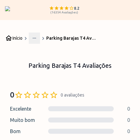
8.2
(
16354
Avaliações
)
Início
Parking Barajas T4 Avaliações
More
Parking Barajas T4 Avaliações
0
0
avaliações
Excelente
0
Muito bom
0
Bom
0