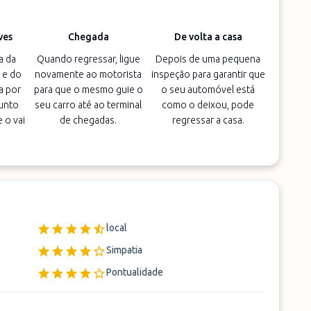
ves
Chegada
De volta a casa
a da
Quando regressar, ligue
Depois de uma pequena
 e do
novamente ao motorista
inspeção para garantir que
a por
para que o mesmo guie o
o seu automóvel está
unto
seu carro até ao terminal
como o deixou, pode
 o vai
de chegadas.
regressar a casa.
local
Simpatia
Pontualidade