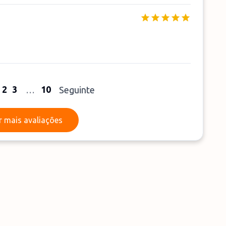
2
3
10
…
Seguinte
Ler mais avaliações
r mais avaliações