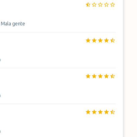
. Mala gente
n
n
n