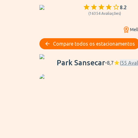
8.2
(
16354
Avaliações
)
Mel
Compare todos os estacionamentos
Park Sansecar
Park Sansecar
•
8,7
(
55
Aval