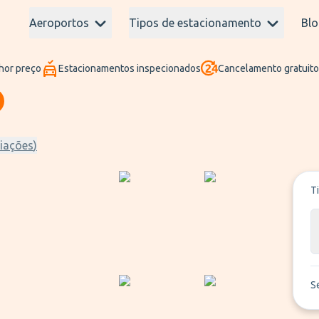
Aeroportos
Tipos de estacionamento
Blo
hor preço
Estacionamentos inspecionados
Cancelamento gratuito
iações
)
T
S