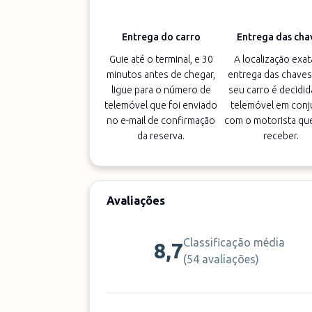
Entrega do carro
Entrega das cha
Guie até o terminal, e 30
A localização exat
minutos antes de chegar,
entrega das chaves
ligue para o número de
seu carro é decidid
telemóvel que foi enviado
telemóvel em conj
no e-mail de confirmação
com o motorista que
da reserva.
receber.
Avaliações
Classificação média
8,7
(
54 avaliações
)