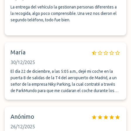
La entrega del vehículo la gestionan personas diferentes a
la recogida, algo poco comprensible. Una vez nos dieron el
segundo teléfono, todo fue bien.
María
30/12/2025
El día 22 de diciembre, a las 5:05 a.m., dejé mi coche en la
puerta 8 de salidas de la T4 del aeropuerto de Madrid, a un
señor de la empresa Niky Parking, la cual contraté a través
de ParkMundo para que me cuidaran el coche durante los
seis días que iba a estar fuera de viaje. Cuando regresé el día
29 de diciembre, llamé a las 24:10 h. Este señor me atendió
por teléfono y me dijo que el chico que iba a devolverme el
Anónimo
coche estaba en camino. A las 24:40 h todavía no sabía nada
y el coche no había llegado. Volví a llamarle y me dijo: • "Sí, sí,
26/12/2025
sí, ahora llamo al chico y te aviso." Me llamó de nuevo y me