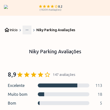
8.2
(
16354
Avaliações
)
Início
Niky Parking Avaliações
More
Niky Parking Avaliações
8,9
147
avaliações
Excelente
113
Muito bom
18
Bom
5