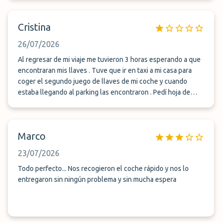
Cristina
26/07/2026
Al regresar de mi viaje me tuvieron 3 horas esperando a que
encontraran mis llaves . Tuve que ir en taxi a mi casa para
coger el segundo juego de llaves de mi coche y cuando
estaba llegando al parking las encontraron . Pedí hoja de
reclamaciones, la cual no sabían dónde estaba y nunca más
me volvió a coger el teléfono el que se suponía que era el
jefe . Al recoger mi coche en el parking vi poca seguridad .
Marco
Jamás volvería a dejar mi vehículo en este parking
23/07/2026
Todo perfecto... Nos recogieron el coche rápido y nos lo
entregaron sin ningún problema y sin mucha espera