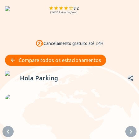
8.2
(
16354
Avaliações
)
Cancelamento gratuito até 24H
Compare todos os estacionamentos
Hola Parking
Hola Parking
Previous slide
Next