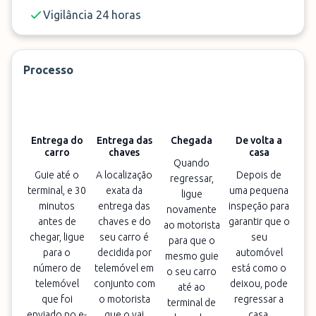
Vigilância 24 horas
Processo
Entrega do
Entrega das
Chegada
De volta a
carro
chaves
casa
Quando
Guie até o
A localização
Depois de
regressar,
terminal, e 30
exata da
uma pequena
ligue
minutos
entrega das
inspeção para
novamente
antes de
chaves e do
garantir que o
ao motorista
chegar, ligue
seu carro é
seu
para que o
para o
decidida por
automóvel
mesmo guie
número de
telemóvel em
está como o
o seu carro
telemóvel
conjunto com
deixou, pode
até ao
que foi
o motorista
regressar a
terminal de
enviado no e-
que o vai
casa.