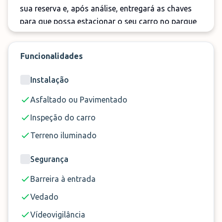
sua reserva e, após análise, entregará as chaves
para que possa estacionar o seu carro no parque
de estacionamento seguro. Ao regressar, será
levado de volta para o aeroporto, pelo que não
Funcionalidades
precisará de ir mais longe.
Instalação
Note que o serviço está disponível das 5h às 14h.
Devido a restrições ambientais em Madrid, apenas
Asfaltado ou Pavimentado
os veículos com selo ambiental poderão aceder à
Inspeção do carro
zona de baixas emissões (B, C, ECO ou 0).
Terreno iluminado
Reserve o seu espaço no Hola Parking facilmente
online através da
ParkMundo
!
Segurança
Barreira à entrada
Vedado
Vídeovigilância