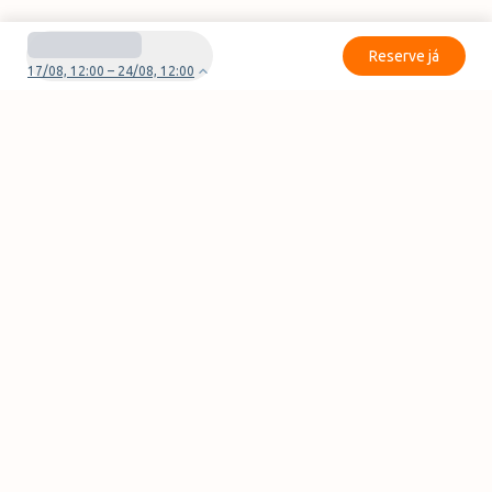
Reserve já
17/08, 12:00 – 24/08, 12:00
Tem dúvidas ou problemas com a sua reserva?
Contate-nos
Pages
Contactos