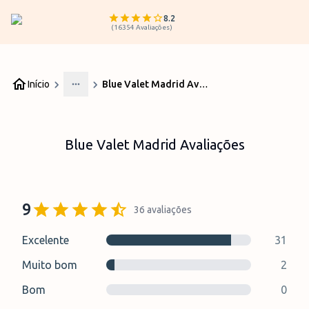
8.2
(
16354
Avaliações
)
Início
Blue Valet Madrid Avaliações
More
Blue Valet Madrid Avaliações
9
36
avaliações
Excelente
31
Muito bom
2
Bom
0