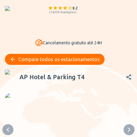
8.2
(
16354
Avaliações
)
Cancelamento gratuito até 24H
Compare todos os estacionamentos
AP Hotel & Parking T4
AP Hotel & Parking T4
Previous slide
Next