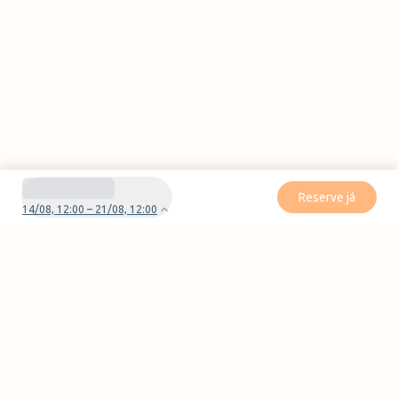
Reserve já
14/08, 12:00 – 21/08, 12:00
Tem dúvidas ou problemas com a sua reserva?
Contate-nos