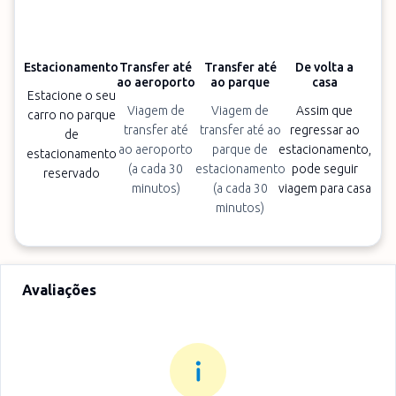
Estacionamento
Transfer até
Transfer até
De volta a
ao aeroporto
ao parque
casa
Estacione o seu
Viagem de
Viagem de
Assim que
carro no parque
transfer até
transfer até ao
regressar ao
de
ao aeroporto
parque de
estacionamento,
estacionamento
(a cada 30
estacionamento
pode seguir
reservado
minutos)
(a cada 30
viagem para casa
minutos)
Avaliações