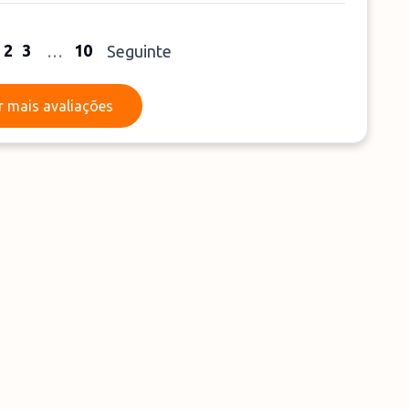
2
3
10
…
Seguinte
Ler mais avaliações
r mais avaliações