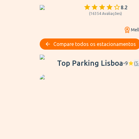
8.2
(
16354
Avaliações
)
Mel
Compare todos os estacionamentos
Top Parking Lisboa
Top Parking Lisboa
•
9
(
5