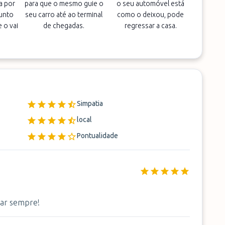
a por
para que o mesmo guie o
o seu automóvel está
unto
seu carro até ao terminal
como o deixou, pode
 o vai
de chegadas.
regressar a casa.
Simpatia
local
Pontualidade
sar sempre!