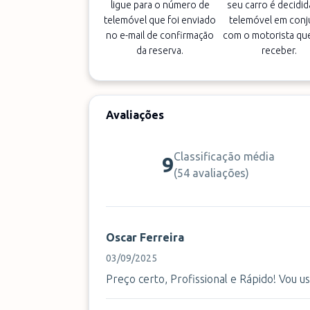
ligue para o número de
seu carro é decidid
telemóvel que foi enviado
telemóvel em conj
no e-mail de confirmação
com o motorista que
da reserva.
receber.
Avaliações
Classificação média
9
(
54 avaliações
)
Oscar Ferreira
03/09/2025
Preço certo, Profissional e Rápido! Vou u