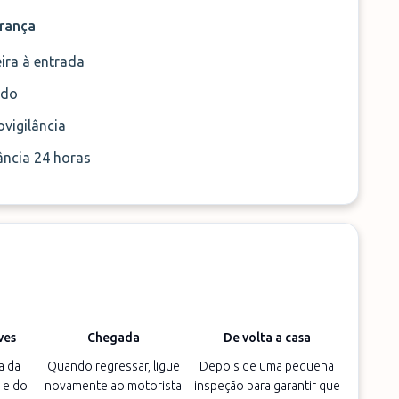
rança
ira à entrada
ado
vigilância
ância 24 horas
ves
Chegada
De volta a casa
a da
Quando regressar, ligue
Depois de uma pequena
 e do
novamente ao motorista
inspeção para garantir que