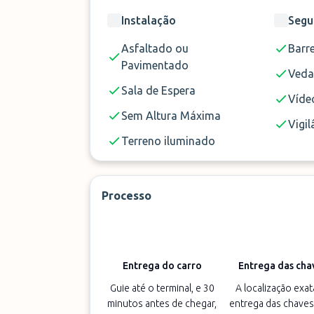
Instalação
Segu
Asfaltado ou
Barre
Pavimentado
Ved
Sala de Espera
Vídeo
Sem Altura Máxima
Vigil
Terreno iluminado
Processo
Entrega do carro
Entrega das cha
Guie até o terminal, e 30
A localização exat
minutos antes de chegar,
entrega das chaves