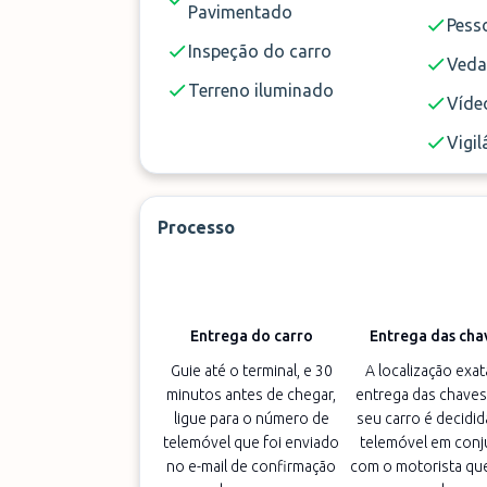
Pavimentado
Pess
Inspeção do carro
Ved
Terreno iluminado
Vídeo
Vigil
Processo
Entrega do carro
Entrega das cha
Guie até o terminal, e 30
A localização exat
minutos antes de chegar,
entrega das chaves
ligue para o número de
seu carro é decidid
telemóvel que foi enviado
telemóvel em conj
no e-mail de confirmação
com o motorista que