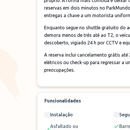
próprio. A forma mais cómoda é deixar o
reservas em dois minutos no ParkMundo, 
entregas a chave a um motorista unifor
Enquanto segue no shuttle gratuito do 
demora menos de três até ao T2, o veíc
descoberto, vigiado 24 h por CCTV e equ
A reserva inclui cancelamento grátis até
elétricos ou check-up para regressar a u
preocupações.
Funcionalidades
Instalação
Segu
Asfaltado ou
Barre