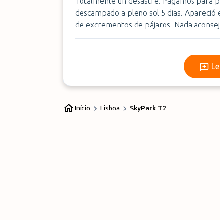
Totalmente un desastre. Pagamos para pa
descampado a pleno sol 5 dias. Apareció e
de excrementos de pájaros. Nada aconsej
Le
Início
Lisboa
SkyPark T2