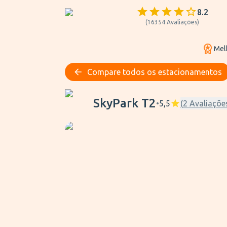
8.2
(
16354
Avaliações
)
Mel
Compare todos os estacionamentos
SkyPark T2
SkyPark T2
•
5,5
(
2
Avaliaçõe