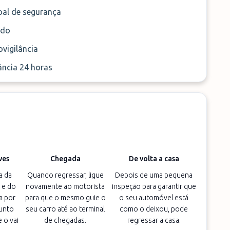
oal de segurança
ado
vigilância
ância 24 horas
ves
Chegada
De volta a casa
a da
Quando regressar, ligue
Depois de uma pequena
 e do
novamente ao motorista
inspeção para garantir que
a por
para que o mesmo guie o
o seu automóvel está
unto
seu carro até ao terminal
como o deixou, pode
 o vai
de chegadas.
regressar a casa.