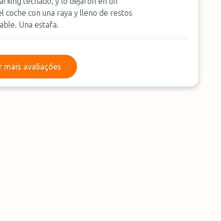
rking techado, y lo dejaron en un
l coche con una raya y lleno de restos
able. Una estafa.
Ler mais avaliações
r mais avaliações