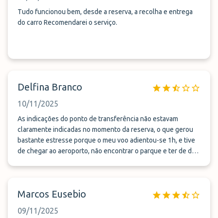
Tudo funcionou bem, desde a reserva, a recolha e entrega
do carro Recomendarei o serviço.
Delfina Branco
10/11/2025
As indicações do ponto de transferência não estavam
claramente indicadas no momento da reserva, o que gerou
bastante estresse porque o meu voo adientou-se 1h, e tive
de chegar ao aeroporto, não encontrar o parque e ter de dar
3 voltas á rotunda do relógio até ligar para os vossos
serviços, já em pânico, que aí me deram a indicação de que a
transferência se fazia no estacionamento dos UBER. A parte
Marcos Eusebio
disso, os funcionários foram amáveis e prestáveis. Gostei! As
3 estrelas referem-se à demora na entrega, pois esperei
09/11/2025
20mn além do que estava combinado. Voltarei a reservar