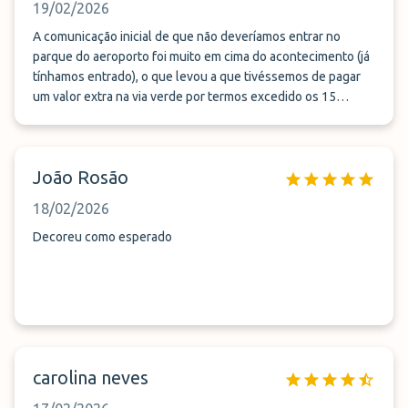
19/02/2026
A comunicação inicial de que não deveríamos entrar no
parque do aeroporto foi muito em cima do acontecimento (já
tínhamos entrado), o que levou a que tivéssemos de pagar
um valor extra na via verde por termos excedido os 15
minutos. Mas tirando esse pormenor correu tudo bem.
Talvez indicar esta questão aos clientes antecipadamente
possa evitar situações futuras.
João Rosão
18/02/2026
Decoreu como esperado
carolina neves