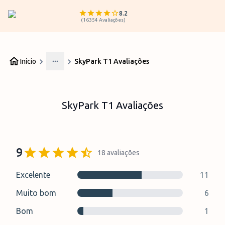
8.2
(
16354
Avaliações
)
Início
SkyPark T1 Avaliações
More
SkyPark T1 Avaliações
9
18
avaliações
Excelente
11
Muito bom
6
Bom
1