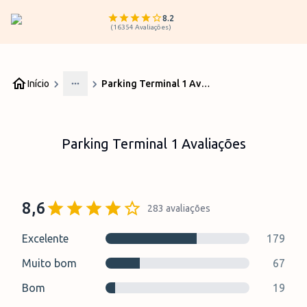
8.2
(
16354
Avaliações
)
Início
Parking Terminal 1 Avaliações
More
Parking Terminal 1 Avaliações
8,6
283
avaliações
Excelente
179
Muito bom
67
Bom
19