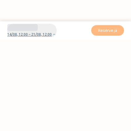
Reserve já
14/08, 12:00 – 21/08, 12:00
Tem dúvidas ou problemas com a sua reserva?
Contate-nos
Pages