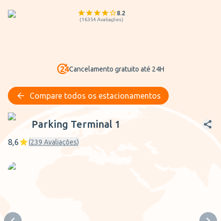
8.2
(
16354
Avaliações
)
Cancelamento gratuito até 24H
Compare todos os estacionamentos
Parking Terminal 1
Parking Terminal 1
8,6
(
239
Avaliações
)