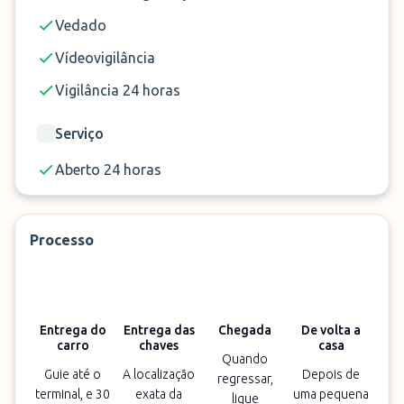
Vedado
Vídeovigilância
Vigilância 24 horas
Serviço
Aberto 24 horas
Processo
Entrega do
Entrega das
Chegada
De volta a
carro
chaves
casa
Quando
Guie até o
A localização
Depois de
regressar,
terminal, e 30
exata da
uma pequena
ligue