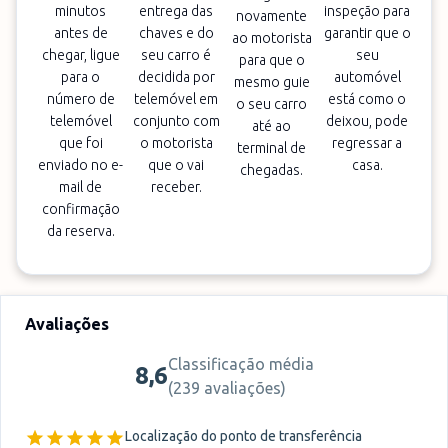
minutos
entrega das
inspeção para
novamente
antes de
chaves e do
garantir que o
ao motorista
chegar, ligue
seu carro é
seu
para que o
para o
decidida por
automóvel
mesmo guie
número de
telemóvel em
está como o
o seu carro
telemóvel
conjunto com
deixou, pode
até ao
que foi
o motorista
regressar a
terminal de
enviado no e-
que o vai
casa.
chegadas.
mail de
receber.
confirmação
da reserva.
Avaliações
Classificação média
8,6
(
239 avaliações
)
Localização do ponto de transferência