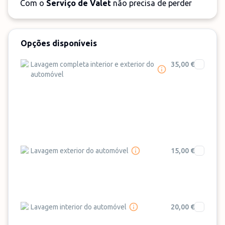
Com o
Serviço de Valet
não precisa de perder
tempo a dirigir-se ao estacionamento: pode seguir
direto ao terminal pois um motorista profissional
do parque estará à sua espera para conduzir o seu
Opções disponíveis
carro até ao estacionamento. Quando regressar
Lavagem completa interior e exterior do
35,00 €
de viagem, o motorista estará à sua espera, com o
automóvel
seu carro, em frente ao terminal. Durante o
parking, se desejar, pode contratar o
serviço de
lavagem
para o seu automóvel.
Lavagem exterior do automóvel
15,00 €
Lavagem interior do automóvel
20,00 €