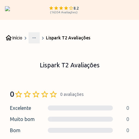
8.2
(
16354
Avaliações
)
Início
Lispark T2 Avaliações
More
Lispark T2 Avaliações
0
0
avaliações
Excelente
0
Muito bom
0
Bom
0