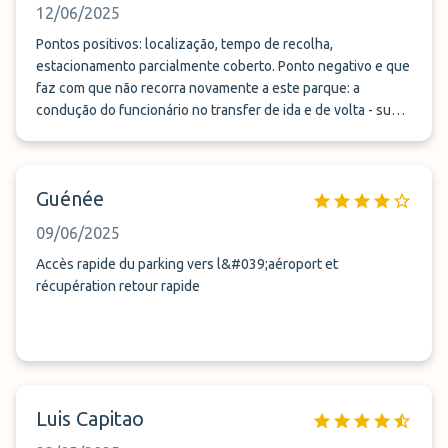
12/06/2025
Pontos positivos: localização, tempo de recolha,
estacionamento parcialmente coberto. Ponto negativo e que
faz com que não recorra novamente a este parque: a
condução do funcionário no transfer de ida e de volta - super
perigosa, fez manobras em que outros condutores tiveram
que fazer travagens bruscas para não causarem acidente;
para não aguardar numa pequena fila uns minutos entrou em
Guénée
contra-mão numa estrada. Deveriam ter em conta que estão
a transportar terceiros, que pagaram pelo serviço. A não
09/06/2025
repetir concerteza.
Accès rapide du parking vers l&#039;aéroport et
récupération retour rapide
Luis Capitao