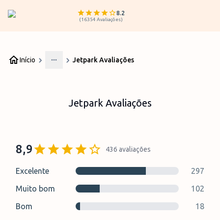
8.2
(
16354
Avaliações
)
Início
Jetpark Avaliações
More
Jetpark Avaliações
8,9
436
avaliações
Excelente
297
Muito bom
102
Bom
18