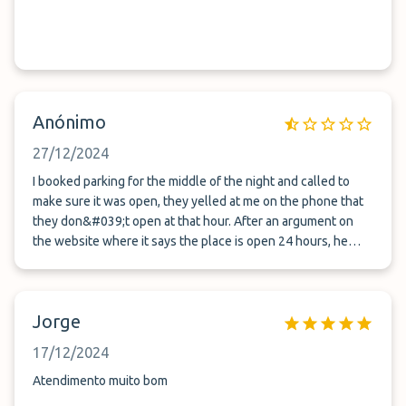
Anónimo
27/12/2024
I booked parking for the middle of the night and called to
make sure it was open, they yelled at me on the phone that
they don&#039;t open at that hour. After an argument on
the website where it says the place is open 24 hours, he
agreed to come and threatened that if I didn&#039;t arrive
on time they would close. I called back and it took them more
than 30 minutes to come and pick me up. This is the last time
Jorge
I will book parking with them.
17/12/2024
Atendimento muito bom