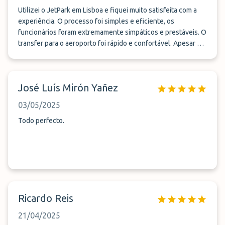
Utilizei o JetPark em Lisboa e fiquei muito satisfeita com a
experiência. O processo foi simples e eficiente, os
funcionários foram extremamente simpáticos e prestáveis. O
transfer para o aeroporto foi rápido e confortável. Apesar de
não terem cadeira de bebé disponível, facilitaram tudo para
que pudéssemos usar a nossa própria, o que fez toda a
diferença. Na volta, o transfer chegou rapidamente e o carro
José Luís Mirón Yañez
estava impecável. Sem dúvida, um serviço que recomendo e
voltarei a usar.
03/05/2025
Todo perfecto.
Ricardo Reis
21/04/2025