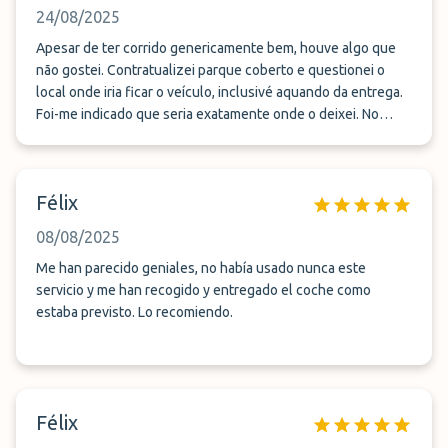
no mesmo local, parque coberto.
24/08/2025
Apesar de ter corrido genericamente bem, houve algo que
não gostei. Contratualizei parque coberto e questionei o
local onde iria ficar o veículo, inclusivé aquando da entrega.
Foi-me indicado que seria exatamente onde o deixei. No
entanto, durante uma semana o veículo foi movimentado 3x.
No 2o, 5o e 6o dia, num total de 10 km (4,5+4,5+1 km) de
acordo com a APP do veículo. Não foi o contratualizado. No
Félix
JetPark, onde costumava deixar ( estava esgotado) ficou sp
no mesmo local, parque coberto.
08/08/2025
Me han parecido geniales, no había usado nunca este
servicio y me han recogido y entregado el coche como
estaba previsto. Lo recomiendo.
Félix