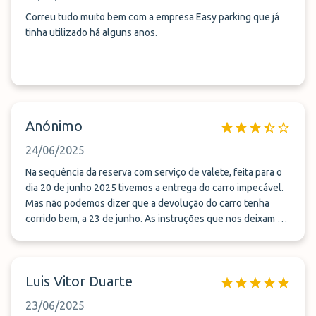
Correu tudo muito bem com a empresa Easy parking que já
tinha utilizado há alguns anos.
Anónimo
24/06/2025
Na sequência da reserva com serviço de valete, feita para o
dia 20 de junho 2025 tivemos a entrega do carro impecável.
Mas não podemos dizer que a devolução do carro tenha
corrido bem, a 23 de junho. As instruções que nos deixam é
que assim que tenhamos as malas fazer chamada para
antever a entrega/devolução do carro pois pode demorar
entre 15 a 20 minutos. A nossa demorou cerca de 1 hora,
Luis Vitor Duarte
entramos em contacto às 19h54, a primeira vez a informar
que ja tinhamos as malas, foram-nos dadas as indicações de
23/06/2025
onde para onde nos deveriamos dirigir para a devolução do