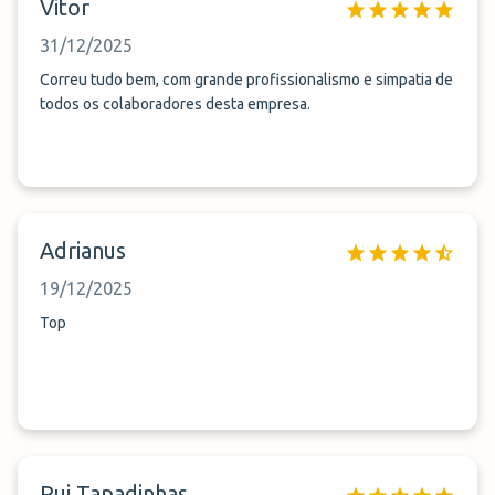
Vitor
na viatura...ao fim de alguma discussão e um telefonema com
o coordenador, podemos entrar na carrinha. Sentimo-nos
31/12/2025
como clientes de segunda classe...ao fim de uma viagem
longa e cansativa a atitude do condutor foi bastante
Correu tudo bem, com grande profissionalismo e simpatia de
desagradável. Nunca mais estacionamos no easy Parking....
todos os colaboradores desta empresa.
Adrianus
19/12/2025
Top
Rui Tapadinhas