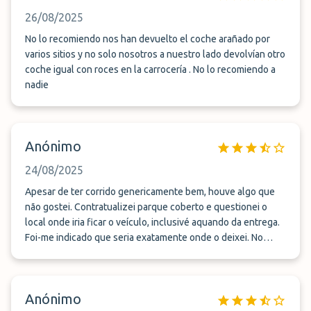
26/08/2025
No lo recomiendo nos han devuelto el coche arañado por
varios sitios y no solo nosotros a nuestro lado devolvían otro
coche igual con roces en la carrocería . No lo recomiendo a
nadie
Anónimo
24/08/2025
Apesar de ter corrido genericamente bem, houve algo que
não gostei. Contratualizei parque coberto e questionei o
local onde iria ficar o veículo, inclusivé aquando da entrega.
Foi-me indicado que seria exatamente onde o deixei. No
entanto, durante uma semana o veículo foi movimentado 3x.
No 2o, 5o e 6o dia, num total de 10 km (4,5+4,5+1 km) de
acordo com a APP do veículo. Não foi o contratualizado. No
Anónimo
JetPark, onde costumava deixar ( estava esgotado) ficou sp