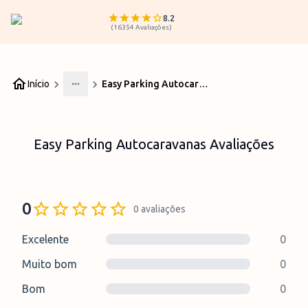
8.2
(
16354
Avaliações
)
Início
Easy Parking Autocaravanas Avaliações
More
Easy Parking Autocaravanas Avaliações
0
0
avaliações
Excelente
0
Muito bom
0
Bom
0