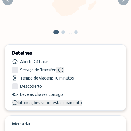
Previous slide
Next
…
Detalhes
Aberto 24 horas
Serviço de Transfer
Tempo de viagem: 10 minutos
Descoberto
Leve as chaves consigo
Informações sobre estacionamento
Morada