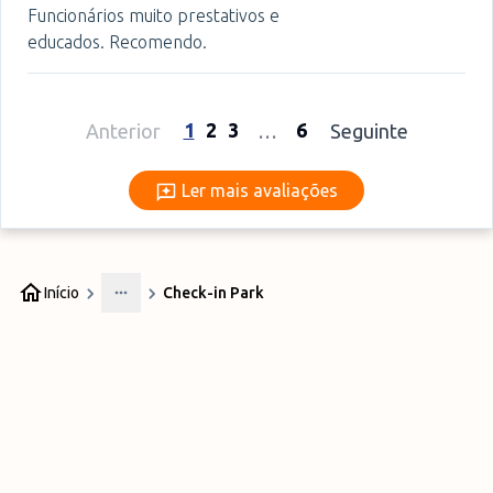
Funcionários muito prestativos e
educados. Recomendo.
1
2
3
6
Anterior
…
Seguinte
Ler mais avaliações
Ler mais avaliações
Início
Check-in Park
More