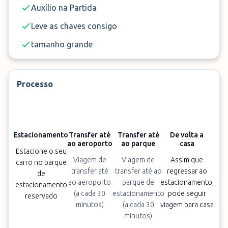
Auxílio na Partida
Leve as chaves consigo
tamanho grande
Processo
Estacionamento
Transfer até
Transfer até
De volta a
ao aeroporto
ao parque
casa
Estacione o seu
Viagem de
Viagem de
Assim que
carro no parque
transfer até
transfer até ao
regressar ao
de
ao aeroporto
parque de
estacionamento,
estacionamento
(a cada 30
estacionamento
pode seguir
reservado
minutos)
(a cada 30
viagem para casa
minutos)