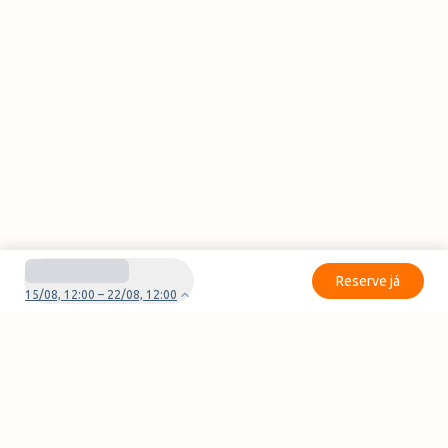
Reserve já
15/08, 12:00 – 22/08, 12:00
Tem dúvidas ou problemas com a sua reserva?