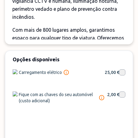
vigilância CCTV e humana, iluminação noturna,
perímetro vedado e plano de prevenção contra
incêndios.
Com mais de 800 lugares amplos, garantimos
espaço para qualquer tipo de viatura. Oferecemos
preços transparentes e competitivos, múltiplos
meios de pagamento e serviço de Shuttle.
Opções disponíveis
Disponibilizamos também serviços, de lavagem,
de carregamento elétrico e geolocalização GPS,
Carregamento elétrico
25,00 €
para que possa em qualquer instante saber onde
está a sua viatura. Estas vantagens, em conjunto,
tornam o Check-in Park uma escolha inigualável
Fique com as chaves do seu automóvel
2,00 €
(custo adicional)
para quem busca um serviço de excelência em
Lisboa.
Escolha o Check-in Park Shuttle!