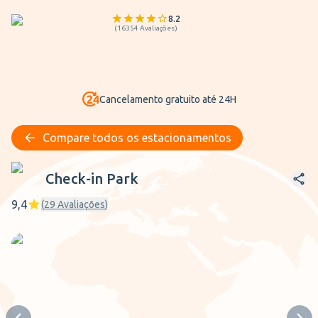
8.2
(
16354
Avaliações
)
Cancelamento gratuito até 24H
Compare todos os estacionamentos
Check-in Park
Check-in Park
9,4
(
29
Avaliações
)