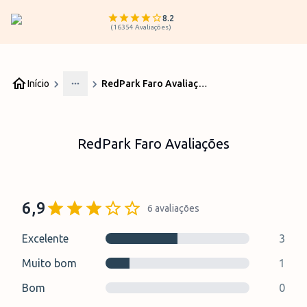
8.2
(
16354
Avaliações
)
Início
RedPark Faro Avaliações
More
RedPark Faro Avaliações
6,9
6
avaliações
Excelente
3
Muito bom
1
Bom
0