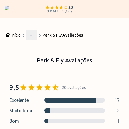
8.2
(
16354
Avaliações
)
Início
Park & Fly Avaliações
More
Park & Fly Avaliações
9,5
20
avaliações
Excelente
17
Muito bom
2
Bom
1