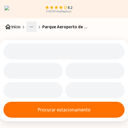
8.2
(
16354
Avaliações
)
Início
Parque Aeroporto de Madrid T2
More
Procurar estacionamento