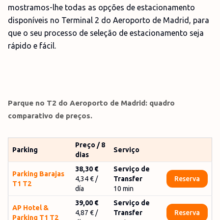
mostramos-lhe todas as opções de estacionamento
disponíveis no Terminal 2 do Aeroporto de Madrid, para
que o seu processo de seleção de estacionamento seja
rápido e fácil.
Parque no T2 do Aeroporto de Madrid: quadro
comparativo de preços.
Preço / 8
Parking
Serviço
dias
38,30 €
Serviço de
Parking Barajas
4,34 €
/
Transfer
Reserva
T1 T2
día
10
min
39,00 €
Serviço de
AP Hotel &
4,87 €
/
Transfer
Reserva
Parking T1 T2