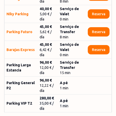
día
8
min
40,00 €
Serviço de
Niky Parking
5,00 €
/
Valet
Reserva
día
0
min
45,00 €
Serviço de
Parking Futuro
5,62 €
/
Transfer
Reserva
día
8
min
45,00 €
Serviço de
Barajas Express
6,42 €
/
Valet
Reserva
día
0
min
96,00 €
Serviço de
Parking Larga
12,00 € /
Transfer
Estancia
día
15 min
96,00 €
Parking General
A pé
12,22 € /
P2
1 min
día
280,00 €
A pé
Parking VIP T2
35,00 € /
1 min
día