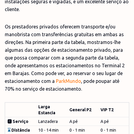
instalações seguras e vigiadas, e um excelente serviço ao
cliente.
Os prestadores privados oferecem transporte e/ou
manobrista com transferências gratuitas em ambas as
direções. Na primeira parte da tabela, mostramos-lhe
algumas das opções de estacionamento privado, para
que possa comparar com a segunda parte da tabela,
onde apresentamos os estacionamentos no Terminal 2
em Barajas. Como pode ver, ao reservar o seu lugar de
estacionamento com a
ParkMundo
, pode poupar até
70% no serviço de estacionamento.
Larga
General P2
VIP T2
Estancia
🅿️ Serviço
Lanzadera
A pé
A pé
⌛
Distância
10 - 14 min
0 - 1 min
0 - 1 min