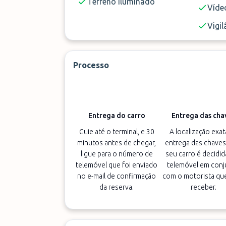
Terreno iluminado
Vídeo
Vigil
Processo
Entrega do carro
Entrega das cha
Guie até o terminal, e 30
A localização exat
minutos antes de chegar,
entrega das chaves
ligue para o número de
seu carro é decidid
telemóvel que foi enviado
telemóvel em conj
no e-mail de confirmação
com o motorista que
da reserva.
receber.