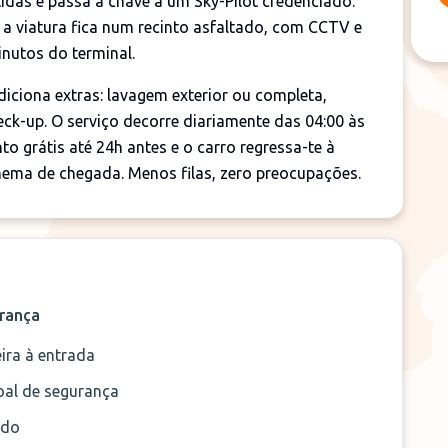
idas e passa a chave a um Sky-Pilot credenciado.
 a viatura fica num recinto asfaltado, com CCTV e
inutos do terminal.
diciona extras: lavagem exterior ou completa,
eck-up. O serviço decorre diariamente das 04:00 às
to grátis até 24h antes e o carro regressa-te à
nema de chegada. Menos filas, zero preocupações.
rança
ira à entrada
oal de segurança
ado