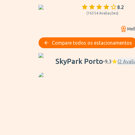
8.2
(
16354
Avaliações
)
Mel
Compare todos os estacionamentos
SkyPark Porto
SkyPark Porto
•
9,3
(
2
Avali