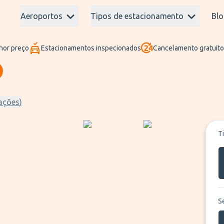
Aeroportos
Tipos de estacionamento
Blo
hor preço
Estacionamentos inspecionados
Cancelamento gratuito
ações
)
T
S