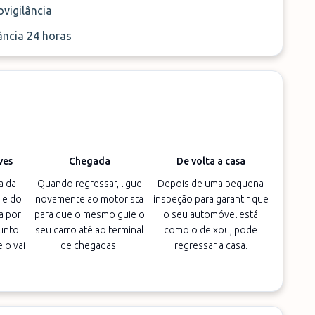
vigilância
ância 24 horas
ves
Chegada
De volta a casa
a da
Quando regressar, ligue
Depois de uma pequena
 e do
novamente ao motorista
inspeção para garantir que
a por
para que o mesmo guie o
o seu automóvel está
unto
seu carro até ao terminal
como o deixou, pode
 o vai
de chegadas.
regressar a casa.