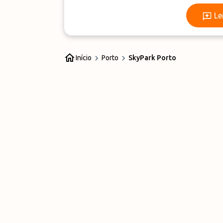
Le
Início
Porto
SkyPark Porto